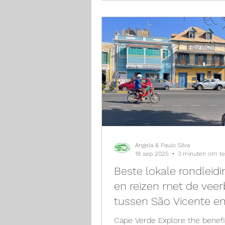
het land. Deze prachtige bes
staat bekend om zijn dramati
bergen, weelderige valleien en
wandelpaden van wereldklasse
een must-visit voor iedereen 
zoek is naar avontuur en auth
Kaapverdische cultuur!
Angela & Paulo Silva
18 sep 2025
3 minuten om te
Beste lokale rondleid
en reizen met de vee
tussen São Vicente e
Antão, Kaapverdië
Cape Verde Explore the benefi