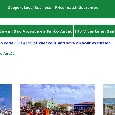
Support Local Business | Price match Guarantee
te van São Vicente en Santo Antão
São Vicente en Sa
o code: LOCAL15 at checkout and save on your excursion.
to Antão.