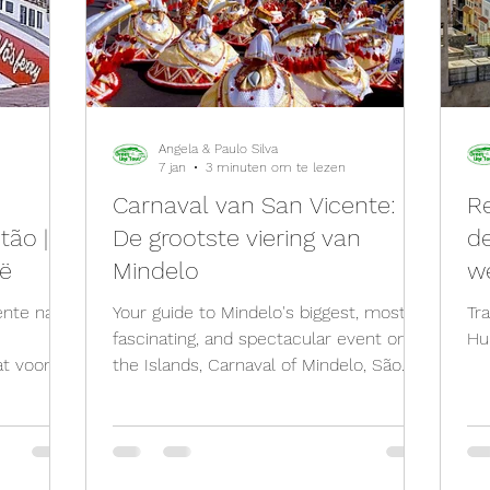
Angela & Paulo Silva
7 jan
3 minuten om te lezen
Carnaval van San Vicente:
Re
tão |
De grootste viering van
de
ië
Mindelo
w
ente naar
Your guide to Mindelo's biggest, most
Tr
fascinating, and spectacular event on
Hu
at voor
the Islands, Carnaval of Mindelo, São
Vicente
Vicente, Cabo Verde
orte
n van de
den van