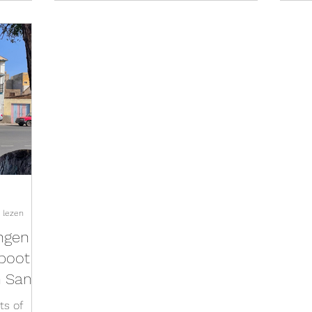
temming
sche
. Het is
die op
entieke
 lezen
ingen
rboot
n Santo
ts of