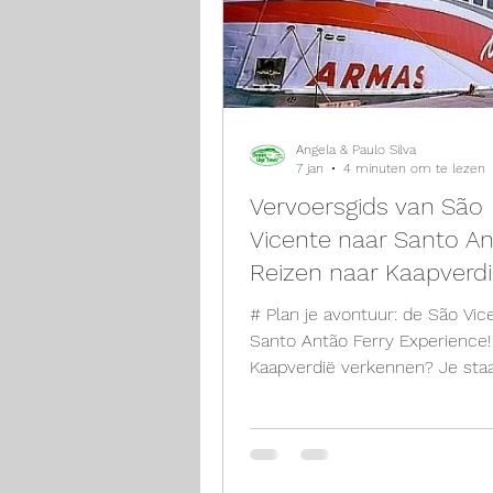
Angela & Paulo Silva
7 jan
4 minuten om te lezen
Vervoersgids van São
Vicente naar Santo An
Reizen naar Kaapverd
# Plan je avontuur: de São Vic
Santo Antão Ferry Experience!
Kaapverdië verkennen? Je sta
een traktatie! Wanneer u São 
bezoekt, bent u slechts een k
veerboot van Santo Antão, ee
meest adembenemende eilan