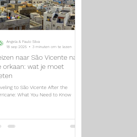
Angela & Paulo Silva
18 sep 2025
3 minuten om te lezen
izen naar São Vicente na
 orkaan: wat je moet
eten
aveling to São Vicente After the
rricane: What You Need to Know