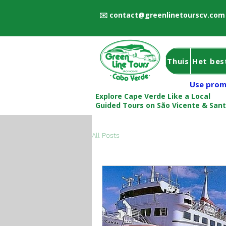
✉️
contact@greenlinetourscv.com
Thuis
Het bes
Use prom
Explore Cape Verde Like a Local
Guided Tours on São Vicente & San
All Posts